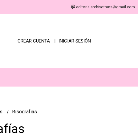
editorialarchivotrans@gmail.com
CREAR CUENTA
INICIAR SESIÓN
es
Risografías
afías