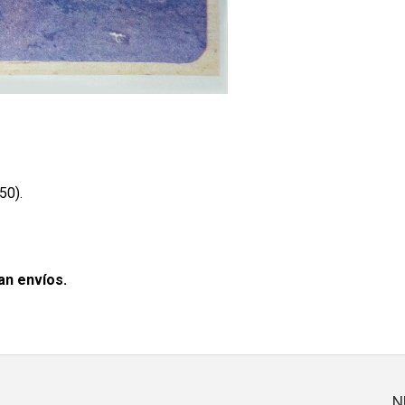
50).
an envíos.
N